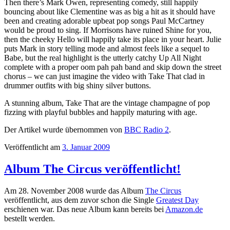
Then there’s Mark Owen, representing comedy, still happily
bouncing about like Clementine was as big a hit as it should have
been and creating adorable upbeat pop songs Paul McCartney
would be proud to sing. If Morrisons have ruined Shine for you,
then the cheeky Hello will happily take its place in your heart. Julie
puts Mark in story telling mode and almost feels like a sequel to
Babe, but the real highlight is the utterly catchy Up All Night
complete with a proper oom pah pah band and skip down the street
chorus – we can just imagine the video with Take That clad in
drummer outfits with big shiny silver buttons.
A stunning album, Take That are the vintage champagne of pop
fizzing with playful bubbles and happily maturing with age.
Der Artikel wurde übernommen von
BBC Radio 2
.
Veröffentlicht am
3. Januar 2009
Album The Circus veröffentlicht!
Am 28. November 2008 wurde das Album
The Circus
veröffentlicht, aus dem zuvor schon die Single
Greatest Day
erschienen war. Das neue Album kann bereits bei
Amazon.de
bestellt werden.