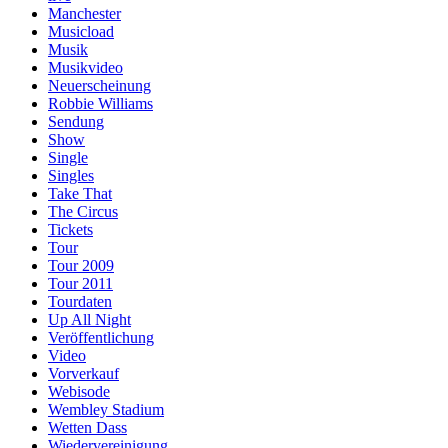
Manchester
Musicload
Musik
Musikvideo
Neuerscheinung
Robbie Williams
Sendung
Show
Single
Singles
Take That
The Circus
Tickets
Tour
Tour 2009
Tour 2011
Tourdaten
Up All Night
Veröffentlichung
Video
Vorverkauf
Webisode
Wembley Stadium
Wetten Dass
Wiedervereinigung