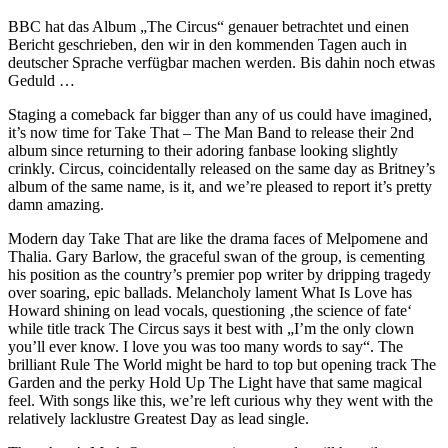
BBC hat das Album „The Circus“ genauer betrachtet und einen
Bericht geschrieben, den wir in den kommenden Tagen auch in
deutscher Sprache verfügbar machen werden. Bis dahin noch etwas
Geduld …
Staging a comeback far bigger than any of us could have imagined,
it’s now time for Take That – The Man Band to release their 2nd
album since returning to their adoring fanbase looking slightly
crinkly. Circus, coincidentally released on the same day as Britney’s
album of the same name, is it, and we’re pleased to report it’s pretty
damn amazing.
Modern day Take That are like the drama faces of Melpomene and
Thalia. Gary Barlow, the graceful swan of the group, is cementing
his position as the country’s premier pop writer by dripping tragedy
over soaring, epic ballads. Melancholy lament What Is Love has
Howard shining on lead vocals, questioning ‚the science of fate‘
while title track The Circus says it best with „I’m the only clown
you’ll ever know. I love you was too many words to say“. The
brilliant Rule The World might be hard to top but opening track The
Garden and the perky Hold Up The Light have that same magical
feel. With songs like this, we’re left curious why they went with the
relatively lacklustre Greatest Day as lead single.