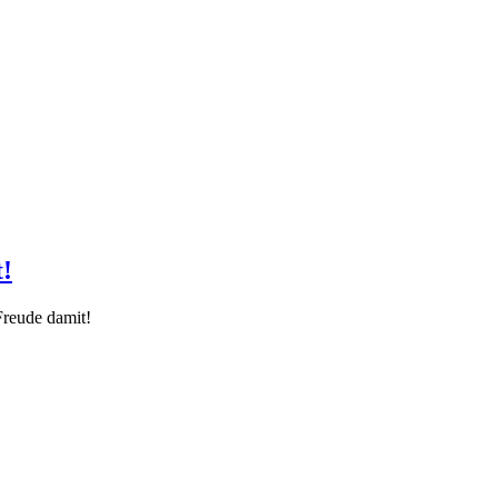
t!
 Freude damit!