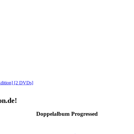
Edition] [2 DVDs]
on.de!
Doppelalbum Progressed