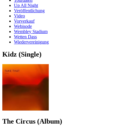
Tourdaten
Up All Night
Veröffentlichung
Video
Vorverkauf
Webisode
Wembley Stadium
Wetten Dass
Wiedervereinigung
Kidz (Single)
The Circus (Album)