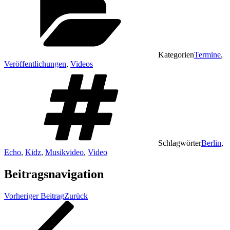
Kategorien
Termine
,
Veröffentlichungen
,
Videos
Schlagwörter
Berlin
,
Echo
,
Kidz
,
Musikvideo
,
Video
Beitragsnavigation
Vorheriger Beitrag
Zurück