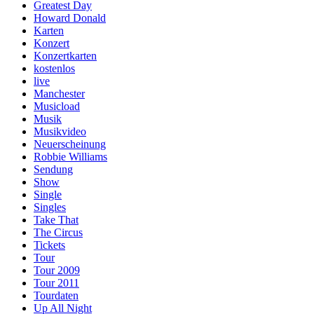
Greatest Day
Howard Donald
Karten
Konzert
Konzertkarten
kostenlos
live
Manchester
Musicload
Musik
Musikvideo
Neuerscheinung
Robbie Williams
Sendung
Show
Single
Singles
Take That
The Circus
Tickets
Tour
Tour 2009
Tour 2011
Tourdaten
Up All Night