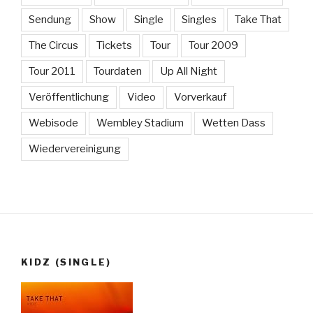
Sendung
Show
Single
Singles
Take That
The Circus
Tickets
Tour
Tour 2009
Tour 2011
Tourdaten
Up All Night
Veröffentlichung
Video
Vorverkauf
Webisode
Wembley Stadium
Wetten Dass
Wiedervereinigung
KIDZ (SINGLE)