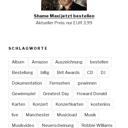
Shame Maxi jetzt bestellen
Aktueller Preis: nur EUR 3,99
SCHLAGWORTE
Album
Amazon
Auszeichnung
bestellen
Bestellung
billig
Brit Awards
CD
DJ
Dokumentation
Fernsehen
gewinnen
Gewinnspiel
Greatest Day
Howard Donald
Karten
Konzert
Konzertkarten
kostenlos
live
Manchester
Musicload
Musik
Musikvideo
Neuerscheinung
Robbie Williams