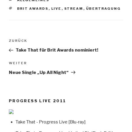
KATEGORIEN
ALLGEMEINES
SCHLAGWÖRTER
BRIT AWARDS
,
LIVE
,
STREAM
,
ÜBERTRAGUNG
Beitragsnavigation
ZURÜCK
Vorheriger
Beitrag
Take That für Brit Awards nominiert!
WEITER
Nächster
Beitrag
Neue Single „Up All Night“
PROGRESS LIVE 2011
Take That - Progress Live [Blu-ray]