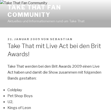
Zum
Find out more.
Okay, thanks
TAKE THAT FAN
Inhalt
COMMUNITY
springen
Aktuelles und Informationenen rund um Take That
VERÖFFENTLICHT
21. JANUAR 2009
VON
SEBASTIAN
AM
Take That mit Live Act bei den Brit
Awards!
Take That werden bei den Brit Awards 2009 einen Live
Act haben und damit die Show zusammen mit folgenden
Bands gestalten:
Coldplay
Pet Shop Boys
U2,
Kings of Leon